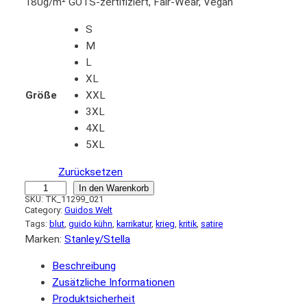
180g/m² GOTS-zertifiziert, Fair-Wear, Vegan
S
M
L
XL
Größe
XXL
3XL
4XL
5XL
Zurücksetzen
T-
In den Warenkorb
SKU:
TK_11299_021
Shirt
Category:
Guidos Welt
"Herzchen"
Tags:
blut
, 
guido kühn
, 
karrikatur
, 
krieg
, 
kritik
, 
satire
Menge
Marken:
Stanley/Stella
Beschreibung
Zusätzliche Informationen
Produktsicherheit