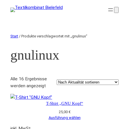
Start
/ Produkte verschlagwortet mit „gnulinux“
gnulinux
Alle 16 Ergebnisse
Nach
werden angezeigt
Aktualität
sortiert
T-Shirt „GNU Kopf“
25,00
€
Ausführung wählen
inkl. MwSt.