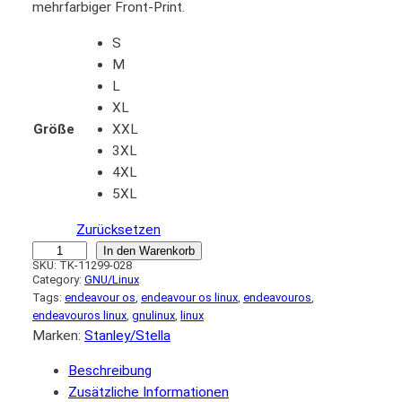
mehrfarbiger Front-Print.
S
M
L
XL
Größe
XXL
3XL
4XL
5XL
Zurücksetzen
T-
In den Warenkorb
SKU:
TK-11299-028
Shirt
Category:
GNU/Linux
"EndeavourOS"
Tags:
endeavour os
, 
endeavour os linux
, 
endeavouros
, 
Menge
endeavouros linux
, 
gnulinux
, 
linux
Marken:
Stanley/Stella
Beschreibung
Zusätzliche Informationen